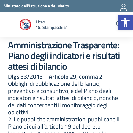
Vai ai contenuti
Vai al menu di navigazione
Vai al footer
Ministero dell'Istruzione e del Merito
Op
Liceo
"G. Stampacchia"
Amministrazione Trasparente:
Piano degli indicatori e risultati
attesi di bilancio
Dlgs 33/2013 – Articolo 29, comma 2
–
Obblighi di pubblicazione del bilancio,
preventivo e consuntivo, e del Piano degli
indicatori e risultati attesi di bilancio, nonché
dei dati concernenti il monitoraggio degli
obiettivi
2. Le pubbliche amministrazioni pubblicano il
Piano di cui all’articolo 19 del decreto