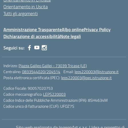
Orientamento in Uscita
Tutti gli argomenti
Amministrazione Trasparente
Albo online
Privacy Policy
Dichiarazione di accessibilità
Note legali
Seguici su:
Indirizzo:
Piazza Galileo Galilei - 73039 Tricase (LE)
Centralino:
0833544020/204514
Email:
leps220003@istruzione.it
Posta elettronica certificata (PEC):
leps220003@pec.istruzione.it
Codice fiscale: 90057020753
Codice meccanografico:
LEPS220003
Codice Indice delle Pubbliche Amministrazioni (IPA): 8SH4634M
Codice unico di fatturazione (CUF): UFOZ7S
Sito web realizzato da IngegnArt s.a.s.
|
Idea e progetto di