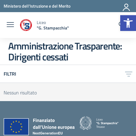
Vai ai contenuti
Vai al menu di navigazione
Vai al footer
Ministero dell'Istruzione e del Merito
Op
Liceo
"G. Stampacchia"
Amministrazione Trasparente:
Dirigenti cessati
FILTRI
Nessun risultato
Liceo
"G. Stampacchia"
Tricase