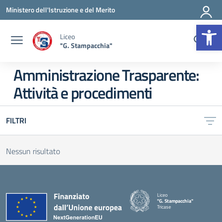
Vai ai contenuti
Vai al menu di navigazione
Vai al footer
Ministero dell'Istruzione e del Merito
Op
Liceo
"G. Stampacchia"
Amministrazione Trasparente:
Attività e procedimenti
FILTRI
Nessun risultato
Liceo
"G. Stampacchia"
Tricase