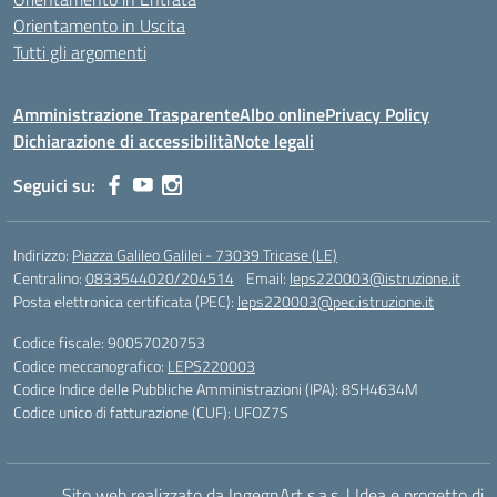
Orientamento in Uscita
Tutti gli argomenti
Amministrazione Trasparente
Albo online
Privacy Policy
Dichiarazione di accessibilità
Note legali
Seguici su:
Indirizzo:
Piazza Galileo Galilei - 73039 Tricase (LE)
Centralino:
0833544020/204514
Email:
leps220003@istruzione.it
Posta elettronica certificata (PEC):
leps220003@pec.istruzione.it
Codice fiscale: 90057020753
Codice meccanografico:
LEPS220003
Codice Indice delle Pubbliche Amministrazioni (IPA): 8SH4634M
Codice unico di fatturazione (CUF): UFOZ7S
Sito web realizzato da IngegnArt s.a.s.
|
Idea e progetto di