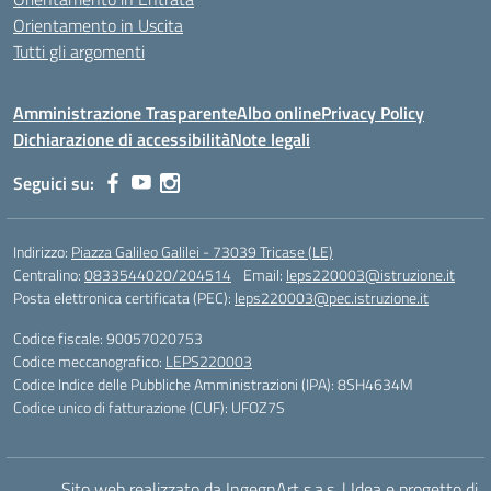
Orientamento in Uscita
Tutti gli argomenti
Amministrazione Trasparente
Albo online
Privacy Policy
Dichiarazione di accessibilità
Note legali
Seguici su:
Indirizzo:
Piazza Galileo Galilei - 73039 Tricase (LE)
Centralino:
0833544020/204514
Email:
leps220003@istruzione.it
Posta elettronica certificata (PEC):
leps220003@pec.istruzione.it
Codice fiscale: 90057020753
Codice meccanografico:
LEPS220003
Codice Indice delle Pubbliche Amministrazioni (IPA): 8SH4634M
Codice unico di fatturazione (CUF): UFOZ7S
Sito web realizzato da IngegnArt s.a.s.
|
Idea e progetto di