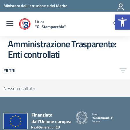
Vai ai contenuti
Vai al menu di navigazione
Vai al footer
Ministero dell'Istruzione e del Merito
Op
Liceo
"G. Stampacchia"
Amministrazione Trasparente:
Enti controllati
FILTRI
Nessun risultato
Liceo
"G. Stampacchia"
Tricase