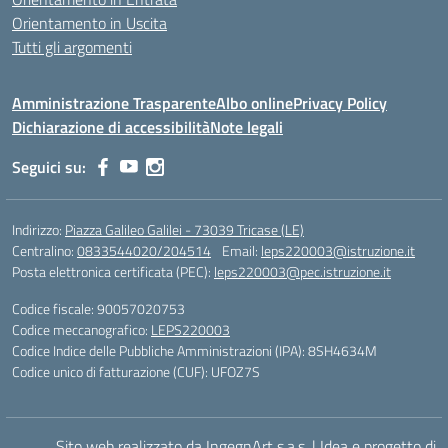
Orientamento in Uscita
Tutti gli argomenti
Amministrazione Trasparente
Albo online
Privacy Policy
Dichiarazione di accessibilità
Note legali
Seguici su:
Indirizzo:
Piazza Galileo Galilei - 73039 Tricase (LE)
Centralino:
0833544020/204514
Email:
leps220003@istruzione.it
Posta elettronica certificata (PEC):
leps220003@pec.istruzione.it
Codice fiscale: 90057020753
Codice meccanografico:
LEPS220003
Codice Indice delle Pubbliche Amministrazioni (IPA): 8SH4634M
Codice unico di fatturazione (CUF): UFOZ7S
Sito web realizzato da IngegnArt s.a.s.
|
Idea e progetto di