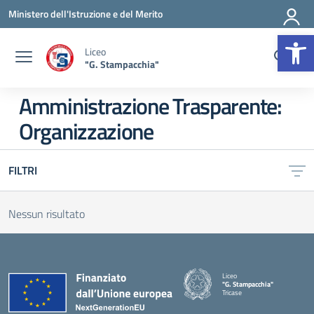
Vai ai contenuti
Vai al menu di navigazione
Vai al footer
Ministero dell'Istruzione e del Merito
Op
Liceo
"G. Stampacchia"
Amministrazione Trasparente:
Organizzazione
FILTRI
Nessun risultato
Liceo
"G. Stampacchia"
Tricase