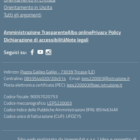
Orientamento in Uscita
Tutti gli argomenti
Amministrazione Trasparente
Albo online
Privacy Policy
Dichiarazione di accessibilità
Note legali
Seguici su:
Indirizzo:
Piazza Galileo Galilei - 73039 Tricase (LE)
Centralino:
0833544020/204514
Email:
leps220003@istruzione.it
Posta elettronica certificata (PEC):
leps220003@pec.istruzione.it
Codice fiscale: 90057020753
Codice meccanografico:
LEPS220003
Codice Indice delle Pubbliche Amministrazioni (IPA): 8SH4634M
Codice unico di fatturazione (CUF): UFOZ7S
Sito web realizzato da IngegnArt s.a.s.
|
Idea e progetto di