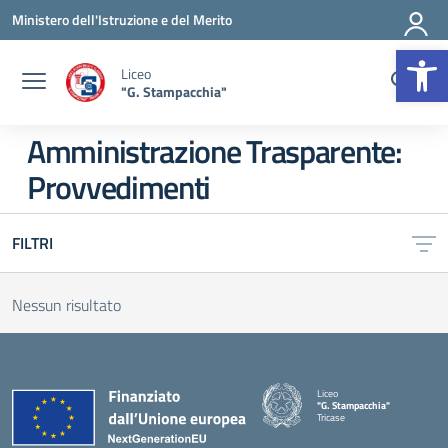
Vai ai contenuti
Vai al menu di navigazione
Vai al footer
Ministero dell'Istruzione e del Merito
Op
Liceo
"G. Stampacchia"
Amministrazione Trasparente:
Provvedimenti
FILTRI
Nessun risultato
Liceo
"G. Stampacchia"
Tricase